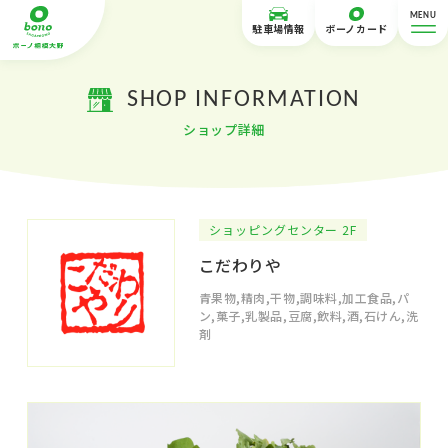
MENU
駐車場情報
ボーノカード
SHOP INFORMATION
ショップ詳細
ショッピングセンター 2F
こだわりや
青果物,精肉,干物,調味料,加工食品,パ
ン,菓子,乳製品,豆腐,飲料,酒,石けん,洗
剤